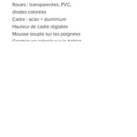
Roues : transparentes, PVC,
diodes colorées
Cadre : acier + aluminium
Hauteur de cadre réglable
Mousse souple sur les poignées
Graphiques colorés sur le boîtier
Longueur : 62cm
Largeur : 10cm
Hauteur du guidon (réglable) : 70 -
74cm
Largeur du manche : 28cm
Diamètre roue avant : 9cm
Diamètre roue arrière : 9cm
Charge maximale : 30 kg
Taille du colis : 58 x 18 x 10 cm