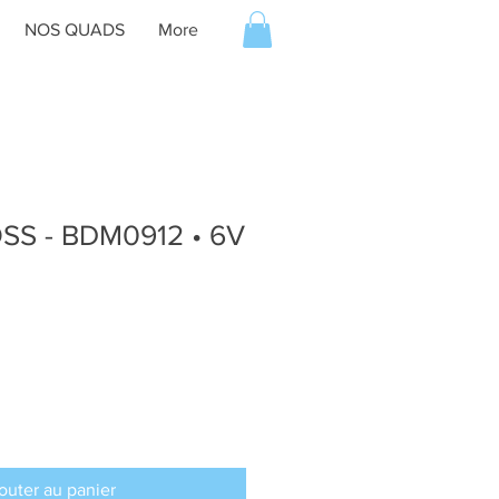
NOS QUADS
More
S - BDM0912 • 6V
outer au panier