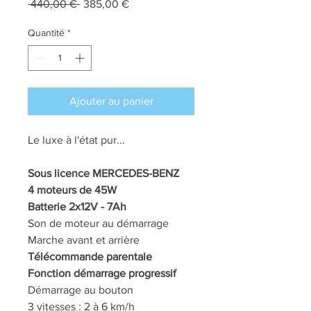
Prix
Prix
 440,00 € 
385,00 €
original
promotionnel
Quantité
*
Ajouter au panier
Le luxe à l'état pur...
Sous licence MERCEDES-BENZ
4 moteurs de 45W
Batterie 2x12V - 7Ah
Son de moteur au démarrage
Marche avant et arrière
Télécommande parentale
Fonction démarrage progressif
Démarrage au bouton
3 vitesses : 2 à 6 km/h