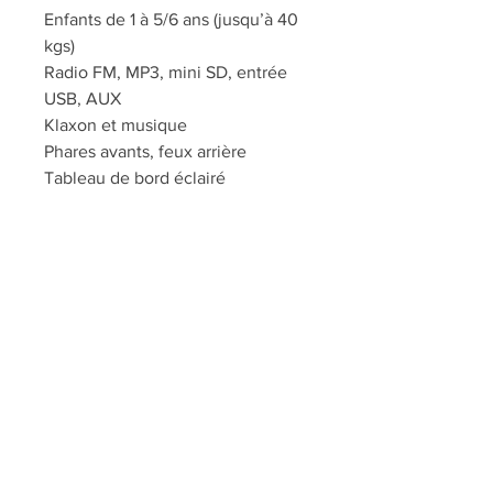
Enfants de 1 à 5/6 ans (jusqu’à 40
kgs)
Radio FM, MP3, mini SD, entrée
USB, AUX
Klaxon et musique
Phares avants, feux arrière
Tableau de bord éclairé
Ceinture de sécurité
Portes ouvrantes
Pneus en gomme EVA
Sièges en éco-cuir
Dimensions véhicule : 130 x 78 x
53,5 cm (26 kg)
Dimensions boite : 131 x 73 x 37,5
cm (32 kg)
Service de montage
(sur
demande)
: 15 euros