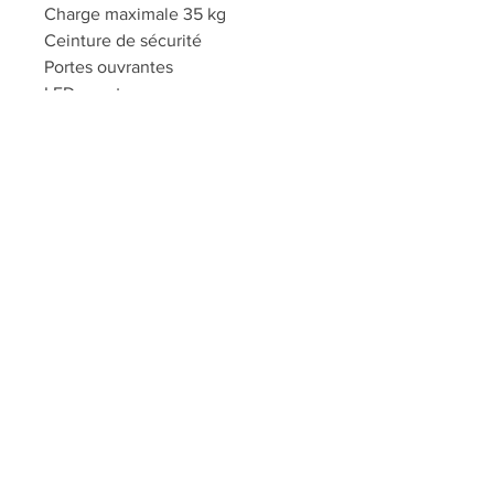
Charge maximale 35 kg
Ceinture de sécurité
Portes ouvrantes
LED avant
Lecteur MP3, USB, Carte Micro
Sd, Bluetooth
Dimensions véhicule 124 x 68 x
58 cm (15 kg)
Dimensions caisse : 114 x 57 x
30cm (18 kg)
Service de montage sur demande
: 15 euros