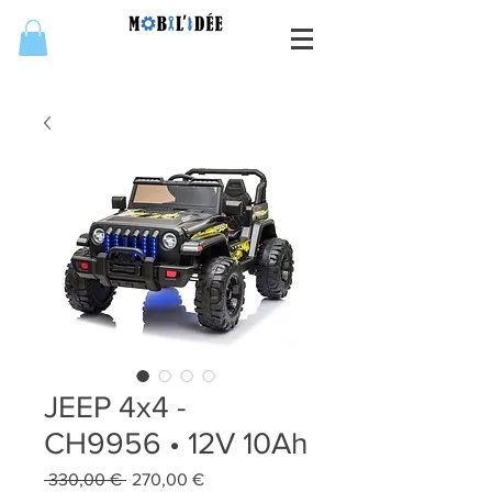
JEEP 4x4 -
CH9956 • 12V 10Ah
Prix
Prix
 330,00 € 
270,00 €