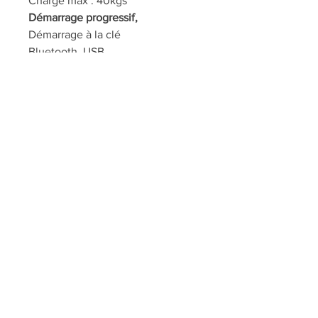
Charge max : 40kgs
Démarrage progressif,
Démarrage à la clé
Bluetooth, USB
Phares LED avant, Portes
ouvrantes
Taille du véhicule : 123 x 70 x 71
cm (22kg)
Taille du carton : 114 x 62 x 38cm
(26kg)
SERVICE DE MONTAGE SUR
DEMANDE : 15 euros