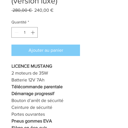
(version luxe)
Prix
Prix
 280,00 € 
240,00 €
original
promotionnel
Quantité
*
Ajouter au panier
LICENCE MUSTANG
2 moteurs de 35W
Batterie 12V 7Ah
Télécommande parentale
Démarrage progressif
Bouton d’arrêt de sécurité
Ceinture de sécurité
Portes ouvrantes
Pneus gommes EVA
Siège en éco-cuir