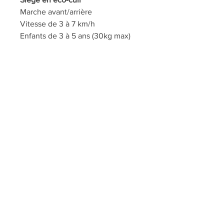
Marche avant/arrière
Vitesse de 3 à 7 km/h
Enfants de 3 à 5 ans (30kg max)
Effets sonores, Radio FM, USB,
Bluetooth
Phares LED avant et arrière
Taille du véhicule : 105 x 67 x
47cm (15 Kg)
Taille de la boite : 106 x 56 x 29
cm (18 Kg)
Service de montage sur demande
: 15 euros