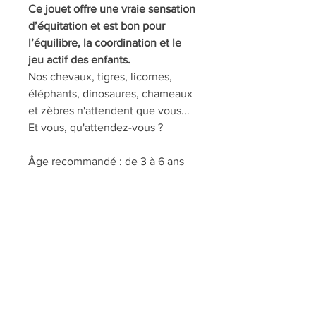
Ce jouet offre une vraie sensation
d’équitation et est bon pour
l’équilibre, la coordination et le
jeu actif des enfants.
Nos chevaux, tigres, licornes,
éléphants, dinosaures, chameaux
et zèbres n'attendent que vous...
Et vous, qu'attendez-vous ?
Âge recommandé : de 3 à 6 ans
Dimensions : 74 x 29 x 79
centimètres
Charge maximale recommandée :
25 kilogrammes
Hauteur d'assise : 54 centimètres
Matière principale : peluche
Convient pour usage intérieur et
extérieur
Coût du montage sur demande du