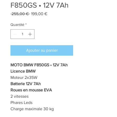
F850GS • 12V 7Ah
Prix
Prix
 255,00 € 
199,00 €
original
promotionnel
Quantité
*
Ajouter au panier
MOTO BMW F850GS • 12V 7Ah
Licence BMW
Moteur 2x35W
Batterie 12V 7Ah
Roues en mousse EVA
2 vitesses
Phares Leds
Charge maximale 30 kg
Mélodies préchargées, USB, AUX