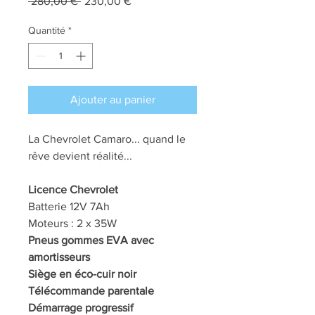
Prix
Prix
 280,00 € 
230,00 €
original
promotionnel
Quantité
*
Ajouter au panier
La Chevrolet Camaro... quand le
rêve devient réalité...
Licence Chevrolet
Batterie 12V 7Ah
Moteurs : 2 x 35W
Pneus gommes EVA avec
amortisseurs
Siège en éco-cuir noir
Télécommande parentale
Démarrage progressif