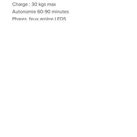
Charge : 30 kgs max
Autonomie 60-90 minutes
Phares, feux arrière LEDS
Portes ouvrantes
Klaxon, Musique, Entrée MP3,
AUX et USB
Dimension véhicule : 119 x 69 x 51
cm (16,5 kg)
Dimension boite : 123 x 60 x 36
cm (21,5 kg)
Service de montage : 15 euros