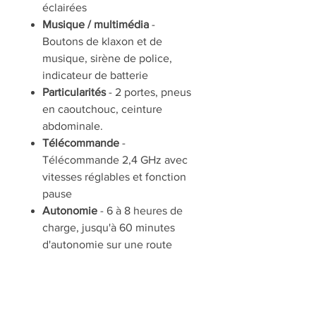
éclairées
Musique / multimédia
-
Boutons de klaxon et de
musique, sirène de police,
indicateur de batterie
Particularités
- 2 portes, pneus
en caoutchouc, ceinture
abdominale.
Télécommande
-
Télécommande 2,4 GHz avec
vitesses réglables et fonction
pause
Autonomie
- 6 à 8 heures de
charge, jusqu'à 60 minutes
d'autonomie sur une route
plate
Nombre de places
- 1 place
Dimensions du produit
- 115 x
65 x 60 cm (longueur x largeur