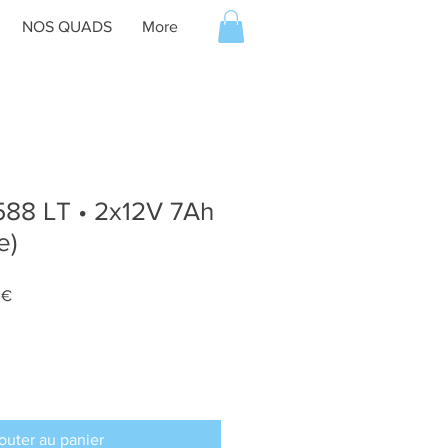
NOS QUADS
More
8 LT • 2x12V 7Ah
e)
Prix
 €
promotionnel
outer au panier