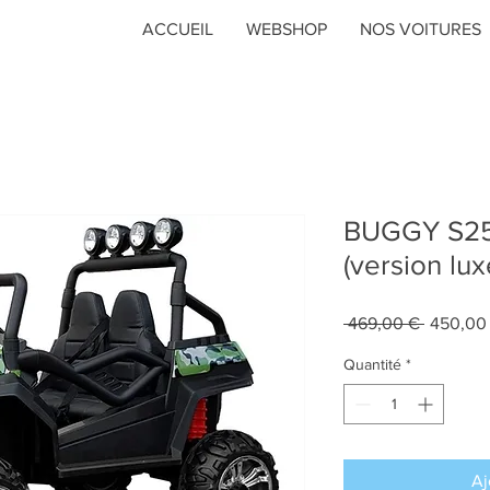
ACCUEIL
WEBSHOP
NOS VOITURES
BUGGY S258
(version lux
Prix
 469,00 € 
450,00
original
Quantité
*
Aj