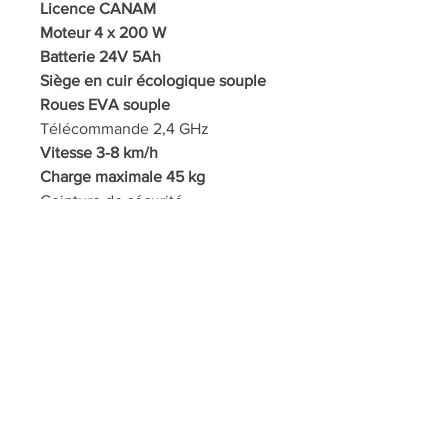
Licence CANAM
Moteur 4 x 200 W
Batterie 24V 5Ah
Siège en cuir écologique souple
Roues EVA souple
Télécommande 2,4 GHz
Vitesse 3-8 km/h
Charge maximale 45 kg
Ceinture de sécurité
Portes ouvrantes
LED avant et arrière
Lecteur MP3, USB, Carte Radio
FM, Bluetooth
Dimensions véhicule 108 x 74 x
64cm (19 kg)
Dimensions caisse : 118 x 61,5 x 33
cm (23 kg)
Service de montage sur demande
: 15 euros