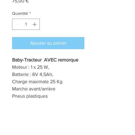
Prix
75,00 €
Quantité
*
Ajouter au panier
Baby-Tracteur AVEC remorque
Moteur : 1 x 25 W,
Batterie : 6V 4,5Ah,
Charge maximale 25 Kg
Marche avant/arrière
Pneus plastiques
Siège plastique
Taille véhicule avec la remorque :
112 x 40 x 43 cm
Taille carton : 71 x 41,5 x 37 cm (7
Kg)