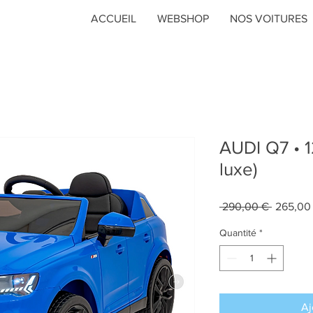
ACCUEIL
WEBSHOP
NOS VOITURES
AUDI Q7 • 1
luxe)
Prix
 290,00 € 
265,00
original
Quantité
*
Aj